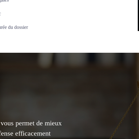
c
urée du dossier
t vous permet de mieux
éfense efficacement