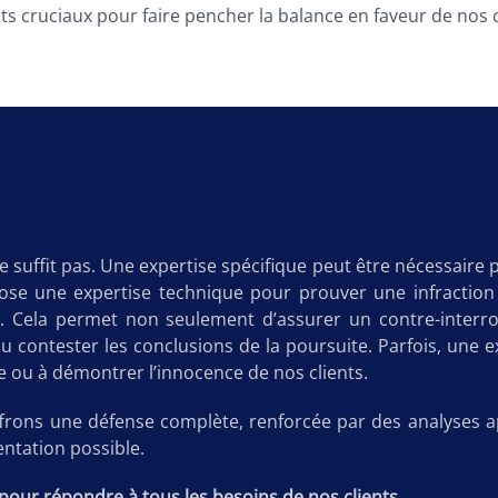
cruciaux pour faire pencher la balance en faveur de nos clie
ne suffit pas. Une expertise spécifique peut être nécessaire 
se une expertise technique pour prouver une infraction cr
 Cela permet non seulement d’assurer un contre-interrog
ou contester les conclusions de la poursuite. Parfois, une
se ou à démontrer l’innocence de nos clients.
ffrons une défense complète, renforcée par des analyses a
entation possible.
pour répondre à tous les besoins de nos clients.