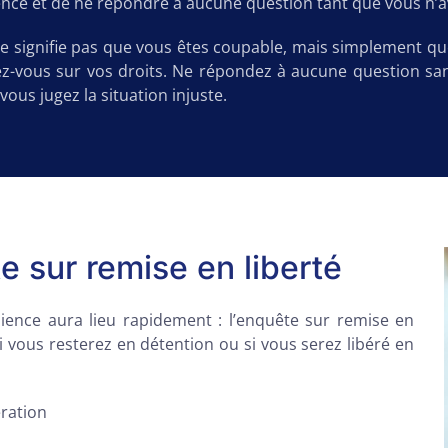
lence et de ne répondre à aucune question tant que vous n’a
 ne signifie pas que vous êtes coupable, mais simplement q
ez-vous sur vos droits. Ne répondez à aucune question sans
vous jugez la situation injuste.
e sur remise en liberté
dience aura lieu rapidement : l’enquête sur remise en
si vous resterez en détention ou si vous serez libéré en
ération